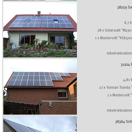
38259 Sa
6,7 
28 x Solarwatt "M230
1 x Mastervolt "XS650
Inbetriebnahm
31224 
4,81
27 x Yunnan Tianda
1 x Mastervolt
Inbetriebnahm
38364 Sc