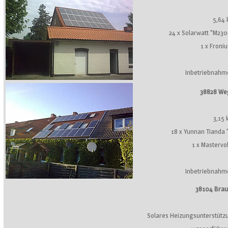
5,64
24 x Solarwatt "M230
1 x Froni
Inbetriebnahm
38828 We
3,15
18 x Yunnan Tianda
1 x Mastervo
Inbetriebnahm
38104 Bra
Solares Heizungsunterstütz