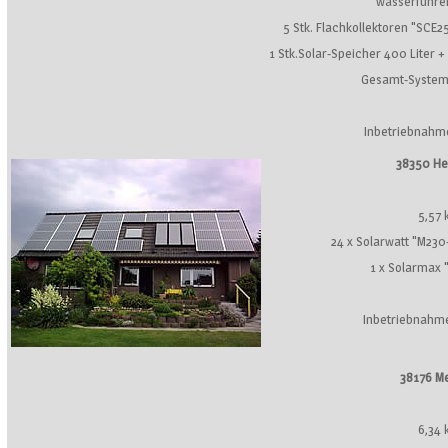
wasserführe
5 Stk. Flachkollektoren "SCE2
1 Stk.Solar-Speicher 400 Liter +
Gesamt-System
Inbetriebnahm
38350 He
5,57
24 x Solarwatt "M230
1 x Solarmax
Inbetriebnahme
38176 M
6,34