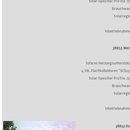
Solar-Speicher ProTrio 75
Brauchwas
Solarregl
Inbetriebnahme
38855 Wer
Solares Heizungsunterstüt
4 Stk. Flachkollektoren "SCE2
Solar-Speicher ProTrio 75
Brauchwas
Solarregl
Inbetriebnahme
38852 Il