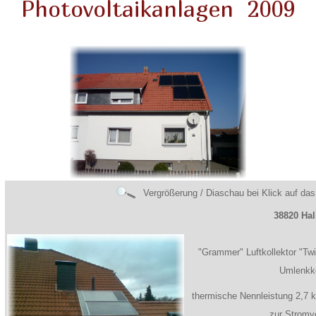
Photovoltaikanlagen 2009
Vergrößerung / Diaschau bei Klick auf das
38820 Hal
"Grammer" Luftkollektor "Tw
Umlenkko
thermische Nennleistung 2,7 
zur Stromv