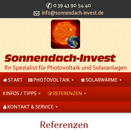
0 39 43 90 54 40
info@sonnendach-invest.de
START
PHOTOVOLTAIK
SOLARWÄRME
INFOS / TIPPS
REFERENZEN
KONTAKT & SERVICE
Referenzen