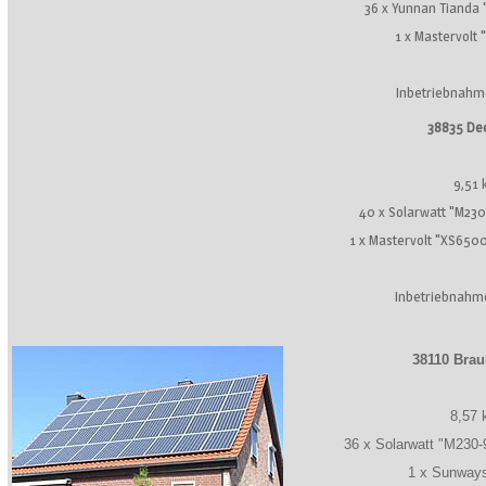
36 x Yunnan Tianda
1 x Mastervolt
Inbetriebnahm
38835 De
9,51
40 x Solarwatt "M230
1 x Mastervolt "XS650
Inbetriebnahm
38110 Bra
8,57
36 x Solarwatt "M230
1 x Sunway