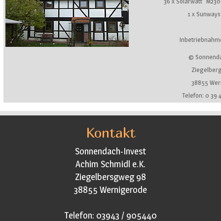
36 x Solarwatt "M230
1 x Sunway
Inbetriebnahm
© Sonnenda
Ziegelber
38855 Wer
Telefon: 0 39 
Kontakt
Sonnendach-Invest
Achim Schmidl e.K.
Ziegelbersgweg 98
38855 Wernigerode
Telefon: 03943 / 905440