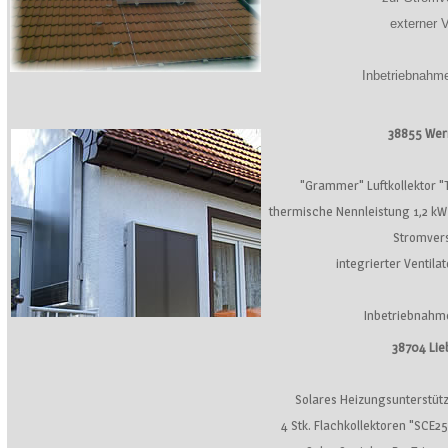
externer V
Inbetriebnahm
38855 Wer
"Grammer" Luftkollektor "
thermische Nennleistung 1,2 kW
Stromver
integrierter Ventilat
Inbetriebnahm
38704 Li
Solares Heizungsunterstüt
4 Stk. Flachkollektoren "SCE2