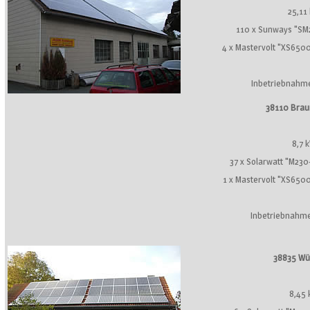
25,11
110 x Sunways "SM
4 x Mastervolt "XS650
Inbetriebnahm
38110 Bra
8,7 
37 x Solarwatt "M230
1 x Mastervolt "XS650
Inbetriebnahme
38835 Wü
8,45