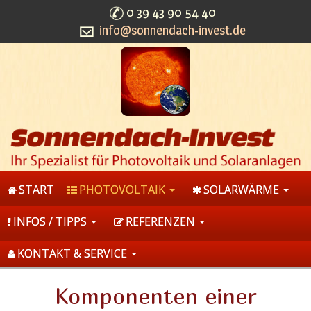
0 39 43 90 54 40
info@sonnendach-invest.de
START
PHOTOVOLTAIK
SOLARWÄRME
INFOS / TIPPS
REFERENZEN
KONTAKT & SERVICE
Komponenten einer