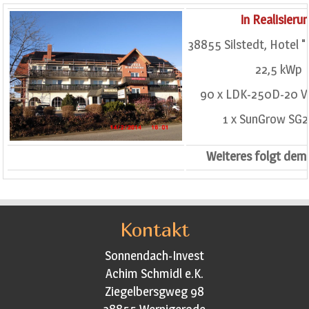
in Realisieru
38855 Silstedt, Hotel 
22,5 kWp
90 x LDK-250D-20 Va
1 x SunGrow SG
Weiteres folgt demn
Kontakt
Sonnendach-Invest
Achim Schmidl e.K.
Ziegelbersgweg 98